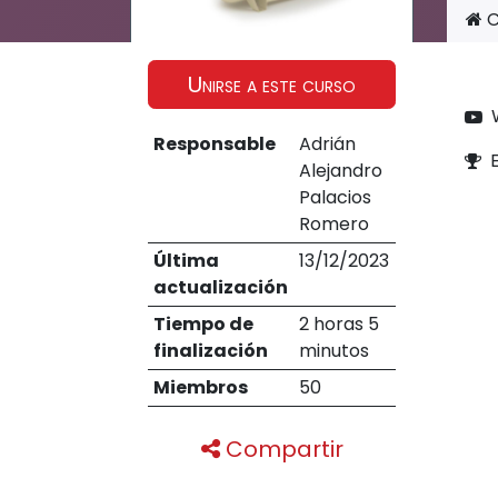
C
Unirse a este curso
Responsable
Adrián
Alejandro
Palacios
Romero
Última
13/12/2023
actualización
Tiempo de
2 horas 5
finalización
minutos
Miembros
50
Compartir