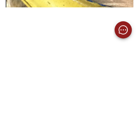
SOLUCIÓN
ELIMINACIÓN DE RIESGOS CON PIEZAS Y
LUBRICANTES INGERSOLL RAND
Un técnico de servicio de Ingersoll Rand
explicó al cliente la importancia de utilizar
lubricantes y piezas OEM. El diseño y la
selección de lubricantes se gestionan
completamente a través de los
procedimientos de calidad de Ingersoll Rand
y cumplen totalmente con un conjunto de